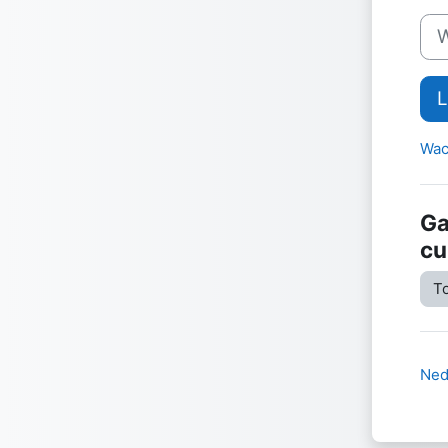
Wac
L
Wac
Ga
cu
To
Nede